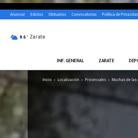
Anunciar
Edictos
Obituarios
Convocatorias
Política de Privacida
Zárate
C
8.6
INF. GENERAL
ZARATE
DEP
Inicio
Localización
Provinciales
Muchas de las 