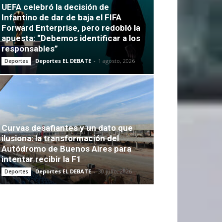
UEFA celebró la decisión de
Infantino de dar de baja el FIFA
Forward Enterprise, pero redobló la
apuesta: “Debemos identificar a los
responsables”
Deportes EL DEBATE
-
1 agosto, 2026
Deportes
Curvas desafiantes y un dato que
ilusiona: la transformación del
Autódromo de Buenos Aires para
intentar recibir la F1
Deportes EL DEBATE
-
30 julio, 2026
Deportes