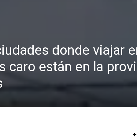
iudades donde viajar e
s caro están en la prov
s
+