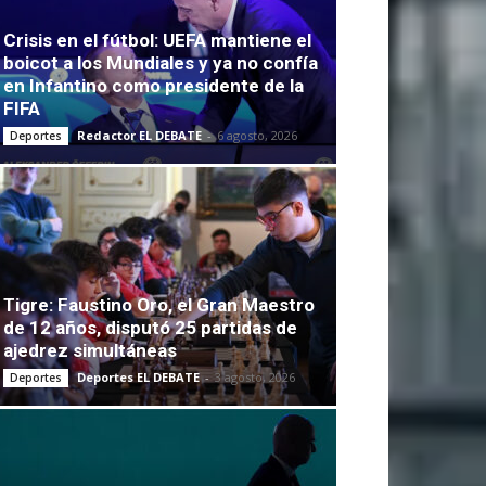
Crisis en el fútbol: UEFA mantiene el
boicot a los Mundiales y ya no confía
en Infantino como presidente de la
FIFA
Redactor EL DEBATE
-
6 agosto, 2026
Deportes
Tigre: Faustino Oro, el Gran Maestro
de 12 años, disputó 25 partidas de
ajedrez simultáneas
Deportes EL DEBATE
-
3 agosto, 2026
Deportes