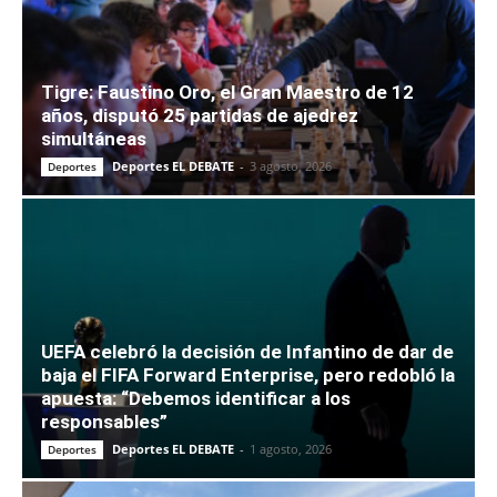
Tigre: Faustino Oro, el Gran Maestro de 12
años, disputó 25 partidas de ajedrez
simultáneas
Deportes EL DEBATE
-
3 agosto, 2026
Deportes
UEFA celebró la decisión de Infantino de dar de
baja el FIFA Forward Enterprise, pero redobló la
apuesta: “Debemos identificar a los
responsables”
Deportes EL DEBATE
-
1 agosto, 2026
Deportes