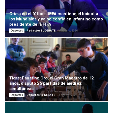
Crisis en el fútbol: UEFA mantiene el boicot a
los Mundiales y ya no confía en Infantino como
presidente de la FIFA
Redactor EL DEBATE
-
6 agosto, 2026
Deportes
Tigre: Faustino Oro, el Gran Maestro de 12
años, disputó 25 partidas de ajedrez
simultáneas
Deportes EL DEBATE
-
3 agosto, 2026
Deportes