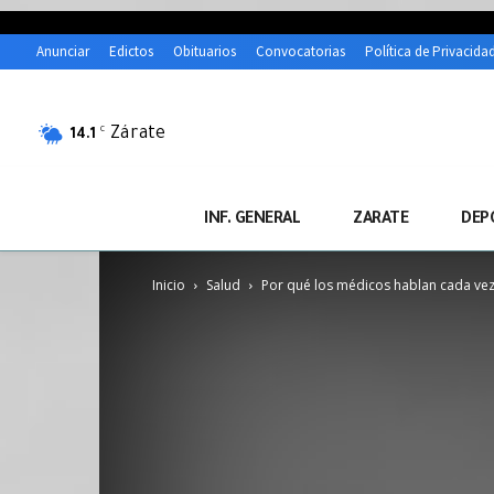
Anunciar
Edictos
Obituarios
Convocatorias
Política de Privacida
Zárate
C
14.1
INF. GENERAL
ZARATE
DEP
Inicio
Salud
Por qué los médicos hablan cada vez