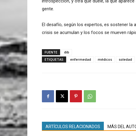
introspección, y otra que duele, la que aparece
gente.
El desafío, según los expertos, es sostener la
crisis se acumulan y los focos se mueven rápi
FUENTE
dib
ETIQUETAS
enfermedad
médicos
soledad
ARTÍCULOS RELACIONADOS
MÁS DEL AUT