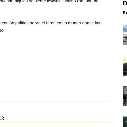
n
 cuando alguien se siente invisible incluso rodeado de
R
 atención política sobre el tema en un mundo donde las
do.
OR