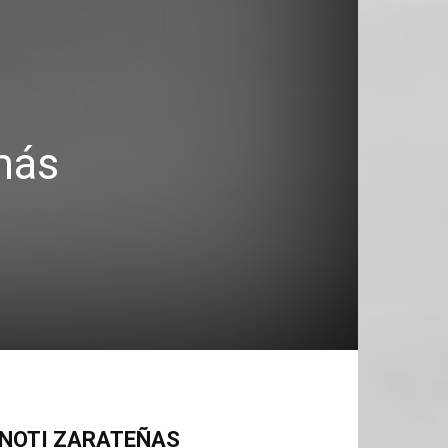
más
NOTI ZARATEÑAS