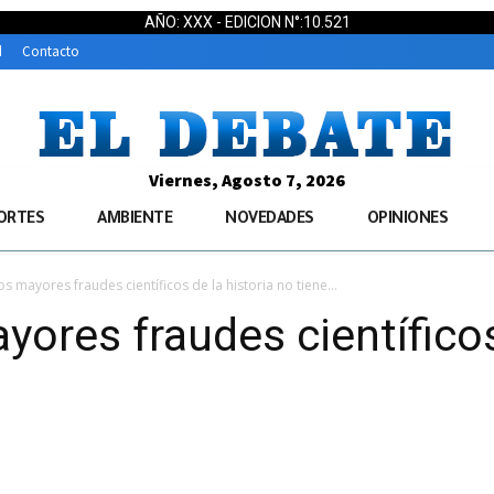
AÑO: XXX - EDICION N°:10.521
d
Contacto
Viernes, Agosto 7, 2026
ORTES
AMBIENTE
NOVEDADES
OPINIONES
los mayores fraudes científicos de la historia no tiene...
ayores fraudes científicos