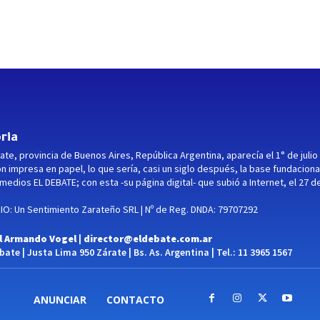
ria
ate, provincia de Buenos Aires, República Argentina, aparecía el 1° de julio
ón impresa en papel, lo que sería, casi un siglo después, la base fundaciona
medios EL DEBATE; con esta -su página digital- que subió a Internet, el 27 d
O: Un Sentimiento Zarateño SRL | Nº de Reg. DNDA: 79707292
l Armando Vogel |
director@eldebate.com.ar
ate | Justa Lima 950 Zárate | Bs. As. Argentina | Tel.: 11 3965 1567
ANUNCIAR
CONTACTO