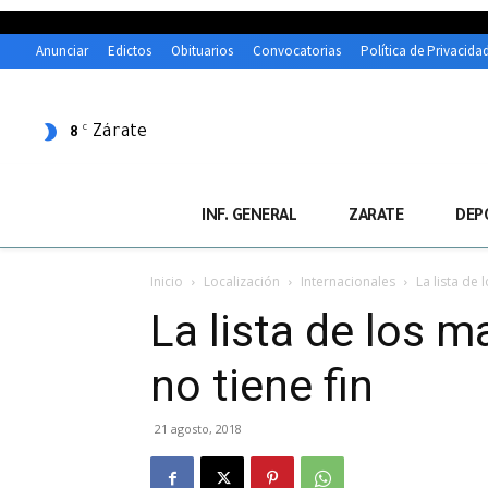
Anunciar
Edictos
Obituarios
Convocatorias
Política de Privacida
Zárate
C
8
INF. GENERAL
ZARATE
DEP
Inicio
Localización
Internacionales
La lista de 
La lista de los m
no tiene fin
21 agosto, 2018