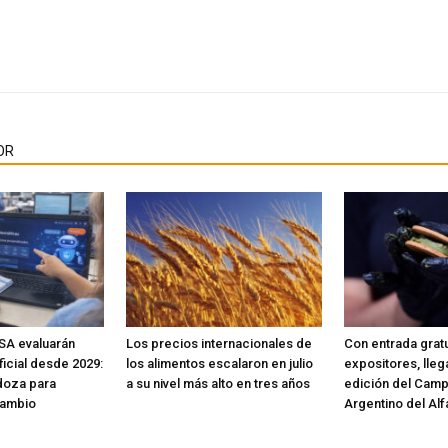
OR
SA evaluarán
Los precios internacionales de
Con entrada gratu
ificial desde 2029:
los alimentos escalaron en julio
expositores, lleg
doza para
a su nivel más alto en tres años
edición del Cam
cambio
Argentino del Alf