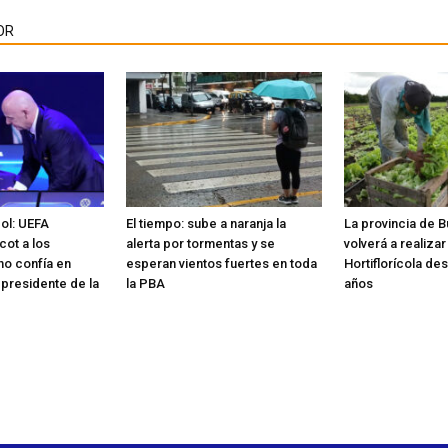
OR
bol: UEFA
El tiempo: sube a naranja la
La provincia de 
cot a los
alerta por tormentas y se
volverá a realiza
no confía en
esperan vientos fuertes en toda
Hortiflorícola de
 presidente de la
la PBA
años