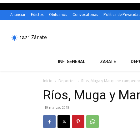
Anunciar
Edictos
Obituarios
Convocatorias
Política de Privacida
Zárate
C
12.7
INF. GENERAL
ZARATE
DEP
Inicio
Deportes
Ríos, Muga y Marquine campeone
Ríos, Muga y Ma
19 marzo, 2018