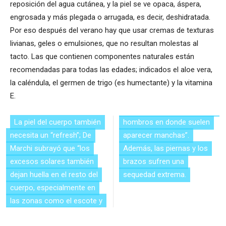
reposición del agua cutánea, y la piel se ve opaca, áspera,
engrosada y más plegada o arrugada, es decir, deshidratada.
Por eso después del verano hay que usar cremas de texturas
livianas, geles o emulsiones, que no resultan molestas al
tacto. Las que contienen componentes naturales están
recomendadas para todas las edades; indicados el aloe vera,
la caléndula, el germen de trigo (es humectante) y la vitamina
E.
La piel del cuerpo también
hombros en donde suelen
necesita un “refresh”; De
aparecer manchas”.
Marchi subrayó que “los
Además, las piernas y los
excesos solares también
brazos sufren una
dejan huella en el resto del
sequedad extrema.
cuerpo, especialmente en
las zonas como el escote y