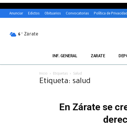
Anunciar
Edictos
Obituarios
Convocatorias
Política de Privacida
Zárate
C
6
INF. GENERAL
ZARATE
DEP
Inicio
Etiquetas
Salud
Etiqueta: salud
En Zárate se cre
derec