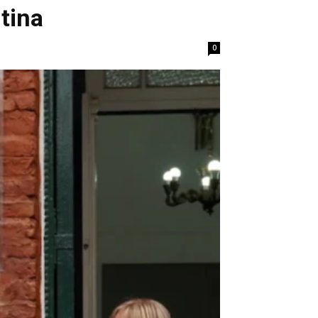
tina
0