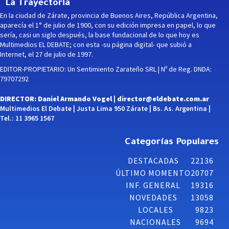
La Trayectoria
En la ciudad de Zárate, provincia de Buenos Aires, República Argentina,
aparecía el 1° de julio de 1900, con su edición impresa en papel, lo que
sería, casi un siglo después, la base fundacional de lo que hoy es
Multimedios EL DEBATE; con esta -su página digital- que subió a
Internet, el 27 de julio de 1997.
EDITOR-PROPIETARIO: Un Sentimiento Zarateño SRL | Nº de Reg. DNDA:
79707292
DIRECTOR: Daniel Armando Vogel |
director@eldebate.com.ar
Multimedios El Debate | Justa Lima 950 Zárate | Bs. As. Argentina |
Tel.: 11 3965 1567
Categorías Populares
DESTACADAS
22136
ÚLTIMO MOMENTO
20707
INF. GENERAL
19316
NOVEDADES
13058
LOCALES
9823
NACIONALES
9694