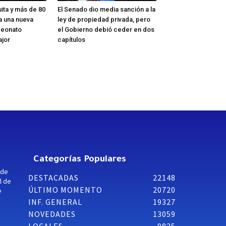
ita y más de 80
El Senado dio media sanción a la
a una nueva
ley de propiedad privada, pero
peonato
el Gobierno debió ceder en dos
ajor
capítulos
Categorías Populares
 de
DESTACADAS
22148
l de
ÚLTIMO MOMENTO
20720
e
INF. GENERAL
19327
NOVEDADES
13059