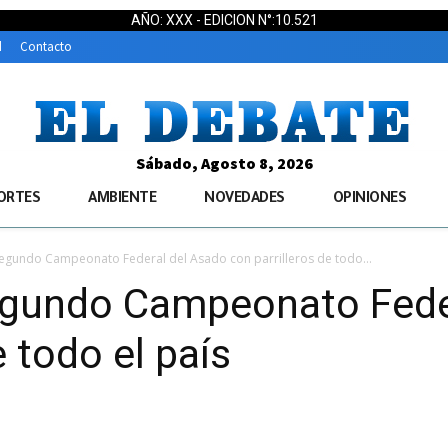
AÑO: XXX - EDICION N°:10.521
d
Contacto
Sábado, Agosto 8, 2026
ORTES
AMBIENTE
NOVEDADES
OPINIONES
 segundo Campeonato Federal del Asado con parrilleros de todo...
segundo Campeonato Fede
e todo el país