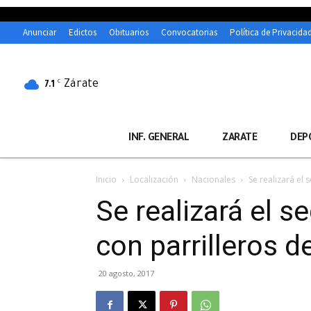
Anunciar
Edictos
Obituarios
Convocatorias
Política de Privacida
Zárate
C
7.1
INF. GENERAL
ZARATE
DEP
Inicio
Localización
Nacionales
Se realizará el
Se realizará el 
con parrilleros d
20 agosto, 2017