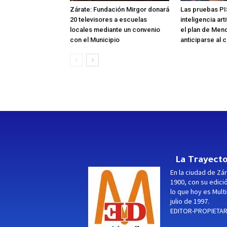
Zárate: Fundación Mirgor donará
Las pruebas PI
20 televisores a escuelas
inteligencia art
locales mediante un convenio
el plan de Men
con el Municipio
anticiparse al 
La Trayecto
En la ciudad de Zár
1900, con su edici
lo que hoy es Multi
julio de 1997.
EDITOR-PROPIETARI