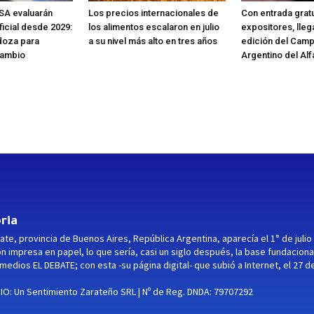
SA evaluarán
Los precios internacionales de
Con entrada gratu
ificial desde 2029:
los alimentos escalaron en julio
expositores, lleg
doza para
a su nivel más alto en tres años
edición del Cam
cambio
Argentino del Alf
ria
ate, provincia de Buenos Aires, República Argentina, aparecía el 1° de julio
ón impresa en papel, lo que sería, casi un siglo después, la base fundaciona
medios EL DEBATE; con esta -su página digital- que subió a Internet, el 27 d
O: Un Sentimiento Zarateño SRL | Nº de Reg. DNDA: 79707292