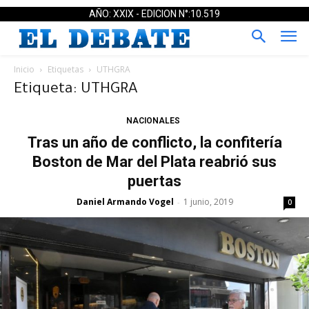
AÑO: XXIX - EDICION N°:10.519
Inicio
Etiquetas
UTHGRA
Etiqueta: UTHGRA
NACIONALES
Tras un año de conflicto, la confitería
Boston de Mar del Plata reabrió sus
puertas
Daniel Armando Vogel
1 junio, 2019
-
0