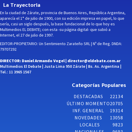
La Trayectoria
En la ciudad de Zárate, provincia de Buenos Aires, República Argentina,
aparecía el 1° de julio de 1900, con su edición impresa en papel, lo que
sería, casi un siglo después, la base fundacional de lo que hoy es
Multimedios EL DEBATE; con esta -su página digital- que subió a
Internet, el 27 de julio de 1997.
EDITOR-PROPIETARIO: Un Sentimiento Zarateño SRL | Nº de Reg. DNDA:
79707292
DIRECTOR: Daniel Armando Vogel |
director@eldebate.com.ar
Multimedios El Debate | Justa Lima 950 Zárate | Bs. As. Argentina |
Tel.: 11 3965 1567
Categorías Populares
DESTACADAS
22134
ÚLTIMO MOMENTO
20705
INF. GENERAL
19314
NOVEDADES
13058
LOCALES
9823
NACIONALES
9693