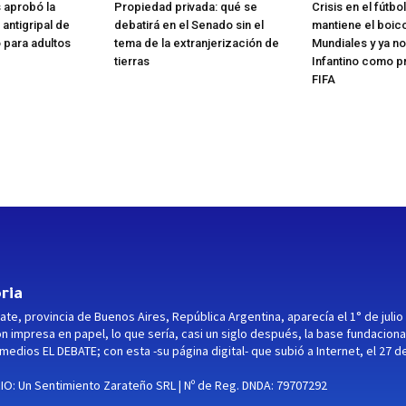
 aprobó la
Propiedad privada: qué se
Crisis en el fútbo
antigripal de
debatirá en el Senado sin el
mantiene el boico
para adultos
tema de la extranjerización de
Mundiales y ya no
tierras
Infantino como p
FIFA
ria
ate, provincia de Buenos Aires, República Argentina, aparecía el 1° de julio
ón impresa en papel, lo que sería, casi un siglo después, la base fundaciona
medios EL DEBATE; con esta -su página digital- que subió a Internet, el 27 d
O: Un Sentimiento Zarateño SRL | Nº de Reg. DNDA: 79707292