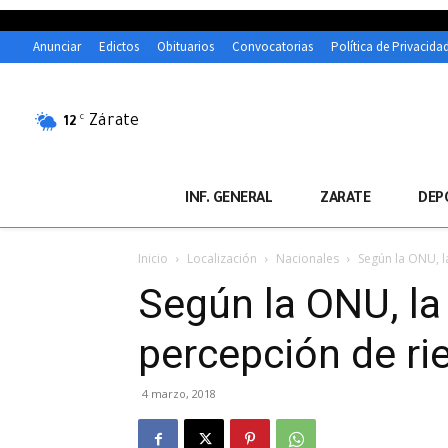
Anunciar
Edictos
Obituarios
Convocatorias
Política de Privacida
Zárate
C
12
INF. GENERAL
ZARATE
DEP
Inicio
Localización
Nacionales
Según la ONU, l
Según la ONU, la 
percepción de ri
4 marzo, 2018