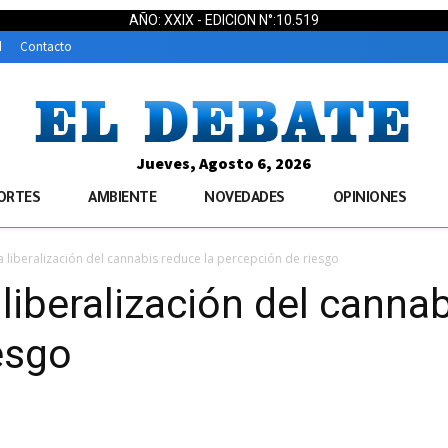
AÑO: XXIX - EDICION N°:10.519
d
Contacto
Jueves, Agosto 6, 2026
ORTES
AMBIENTE
NOVEDADES
OPINIONES
a liberalización del cannabis reduce la percepción de riesgo
liberalización del cannab
esgo