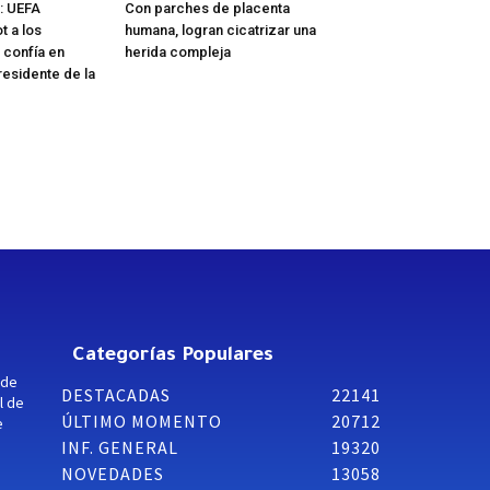
l: UEFA
Con parches de placenta
t a los
humana, logran cicatrizar una
 confía en
herida compleja
residente de la
Categorías Populares
 de
DESTACADAS
22141
l de
ÚLTIMO MOMENTO
20712
e
INF. GENERAL
19320
NOVEDADES
13058