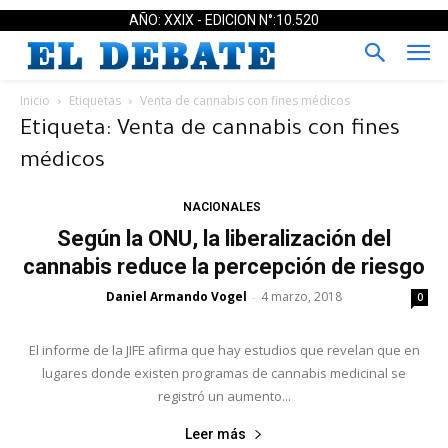
AÑO: XXIX - EDICION N°:10.520
Inicio
Etiquetas
Venta de cannabis con fines médicos
Etiqueta: Venta de cannabis con fines
médicos
NACIONALES
Según la ONU, la liberalización del
cannabis reduce la percepción de riesgo
Daniel Armando Vogel
4 marzo, 2018
-
0
El informe de la JIFE afirma que hay estudios que revelan que en
lugares donde existen programas de cannabis medicinal se
registró un aumento...
Leer más