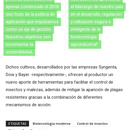
apenas comenzado el 2018
el liderazgo de nuestro país
son fruto de la política de
en el desarrollo, regulación
agilización que impulsamos
y utilización segura e
como un eje de gestión.
inteligente de la
Nuestros objetivos son
biotecnología
incrementar la
agroindustrial”.
sostenibilidad,
Dichos cultivos, desarrollados por las empresas Syngenta,
Dow y Bayer -respectivamente-, ofrecen al productor un
nuevo aporte de herramientas para facilitar el control de
insectos y malezas, además de mitigar la aparición de plagas
resistentes gracias a la combinación de diferentes
mecanismos de acción.
ETIQUETAS
Biotecnología moderna
Control de insectos