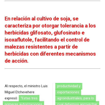
En relación al cultivo de soja, se
caracteriza por otorgar tolerancia a los
herbicidas glifosato, glufosinato e
isoxaflutole, facilitando el control de
malezas resistentes a partir de
herbicidas con diferentes mecanismos
de acción.
Al respecto, el ministro Luis
productividad y
Miguel Etchevehere
exportaciones
expresó:
“Estas tres
agroindustriales, para lo
primeras autorizaciones
cual debemos aprovechar