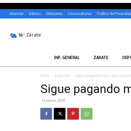
Anunciar
Edictos
Obituarios
Convocatorias
Política de Privacida
Zárate
C
10
INF. GENERAL
ZARATE
DEP
Inicio
Deportes
Sigue pagando muy caros sus er
Sigue pagando m
13 marzo, 2019