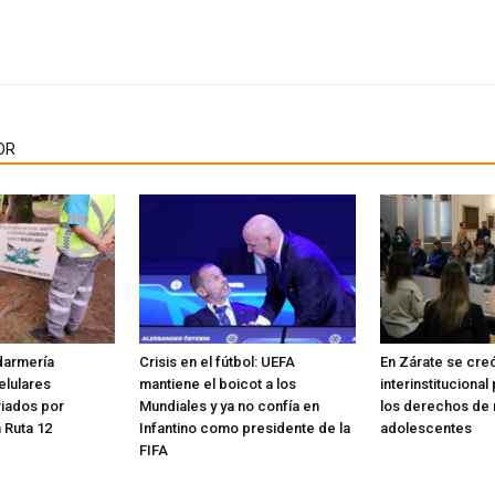
OR
darmería
Crisis en el fútbol: UEFA
En Zárate se cre
elulares
mantiene el boicot a los
interinstituciona
viados por
Mundiales y ya no confía en
los derechos de n
 Ruta 12
Infantino como presidente de la
adolescentes
FIFA