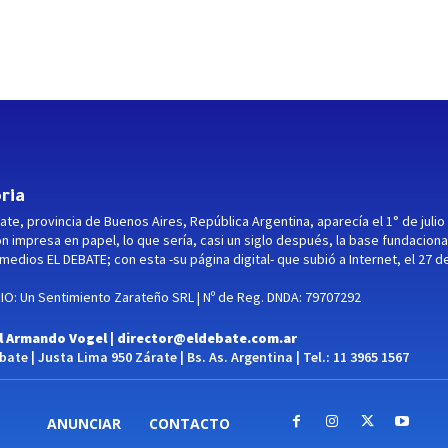
ria
ate, provincia de Buenos Aires, República Argentina, aparecía el 1° de julio
ón impresa en papel, lo que sería, casi un siglo después, la base fundaciona
medios EL DEBATE; con esta -su página digital- que subió a Internet, el 27 d
O: Un Sentimiento Zarateño SRL | Nº de Reg. DNDA: 79707292
l Armando Vogel |
director@eldebate.com.ar
ate | Justa Lima 950 Zárate | Bs. As. Argentina | Tel.: 11 3965 1567
ANUNCIAR
CONTACTO