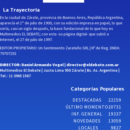
La Trayectoria
En la ciudad de Zárate, provincia de Buenos Aires, República Argentina,
aparecía el 1° de julio de 1900, con su edición impresa en papel, lo que
sería, casi un siglo después, la base fundacional de lo que hoy es
Multimedios EL DEBATE; con esta -su página digital- que subió a
Internet, el 27 de julio de 1997.
EDITOR-PROPIETARIO: Un Sentimiento Zarateño SRL | Nº de Reg. DNDA:
79707292
DIRECTOR: Daniel Armando Vogel |
director@eldebate.com.ar
Multimedios El Debate | Justa Lima 950 Zárate | Bs. As. Argentina |
Tel.: 11 3965 1567
Categorías Populares
DESTACADAS
22159
ÚLTIMO MOMENTO
20731
INF. GENERAL
19337
NOVEDADES
13059
LOCALES
9827