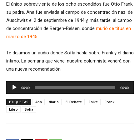
El único sobreviviente de los ocho escondidos fue Otto Frank,
su padre. Ana fue enviada al campo de concentración nazi de
Auschwitz el 2 de septiembre de 1944 y, más tarde, al campo
de concentración de Bergen-Belsen, donde
murió de tifus en
marzo de 1945.
Te dejamos un audio donde Sofía habla sobre Frank y el diario
íntimo. La semana que viene, nuestra columnista vendrá con
una nueva recomendación.
Reproductor
00:00
00:00
de
audio
ETIQUETAS
Ana
diario
El Debate
Falke
Frank
Libro
Sofía