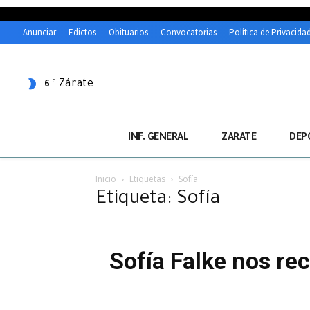
Anunciar
Edictos
Obituarios
Convocatorias
Política de Privacida
Zárate
C
6
INF. GENERAL
ZARATE
DEP
Inicio
Etiquetas
Sofía
Etiqueta: Sofía
Sofía Falke nos re