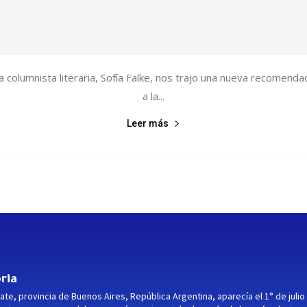
ra columnista literaria, Sofía Falke, nos trajo una nueva recom
a la...
Leer más
ria
ate, provincia de Buenos Aires, República Argentina, aparecía el 1° de julio