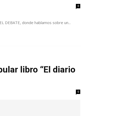
0
io EL DEBATE, donde hablamos sobre un...
lar libro “El diario
0