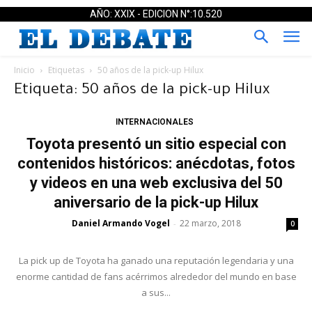
AÑO: XXIX - EDICION N°:10.520
Inicio
Etiquetas
50 años de la pick-up Hilux
Etiqueta: 50 años de la pick-up Hilux
INTERNACIONALES
Toyota presentó un sitio especial con
contenidos históricos: anécdotas, fotos
y videos en una web exclusiva del 50
aniversario de la pick-up Hilux
Daniel Armando Vogel
22 marzo, 2018
-
0
La pick up de Toyota ha ganado una reputación legendaria y una
enorme cantidad de fans acérrimos alrededor del mundo en base
a sus...