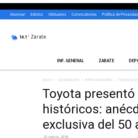
Anunciar
Edictos
Obituarios
Convocatorias
Política de Privacida
Zárate
C
14.1
INF. GENERAL
ZARATE
DEP
Inicio
Localización
Internacionales
Toyota pres
Toyota presentó 
históricos: anéc
exclusiva del 50 
22 marzo, 2018