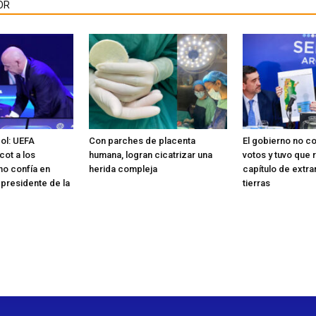
OR
bol: UEFA
Con parches de placenta
El gobierno no co
cot a los
humana, logran cicatrizar una
votos y tuvo que r
no confía en
herida compleja
capítulo de extra
 presidente de la
tierras