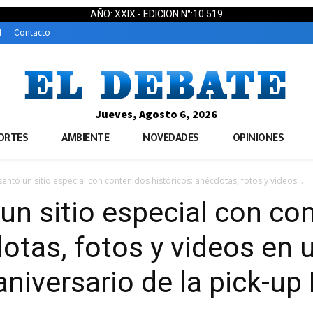
AÑO: XXIX - EDICION N°:10.519
d
Contacto
Jueves, Agosto 6, 2026
ORTES
AMBIENTE
NOVEDADES
OPINIONES
entó un sitio especial con contenidos históricos: anécdotas, fotos y videos...
un sitio especial con co
dotas, fotos y videos en
aniversario de la pick-up 