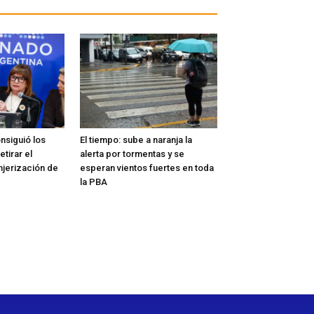
nsiguió los
El tiempo: sube a naranja la
etirar el
alerta por tormentas y se
njerización de
esperan vientos fuertes en toda
la PBA