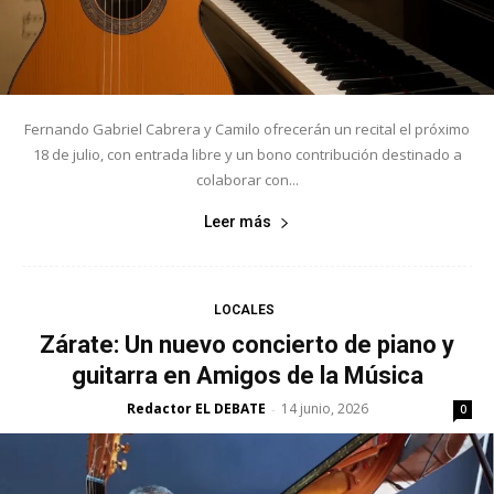
Fernando Gabriel Cabrera y Camilo ofrecerán un recital el próximo
18 de julio, con entrada libre y un bono contribución destinado a
colaborar con...
Leer más
LOCALES
Zárate: Un nuevo concierto de piano y
guitarra en Amigos de la Música
Redactor EL DEBATE
14 junio, 2026
-
0