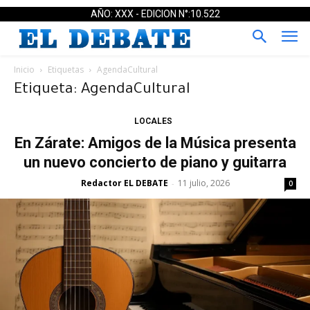
AÑO: XXX - EDICION N°:10.522
Inicio
Etiquetas
AgendaCultural
Etiqueta: AgendaCultural
LOCALES
En Zárate: Amigos de la Música presenta
un nuevo concierto de piano y guitarra
Redactor EL DEBATE
11 julio, 2026
-
0