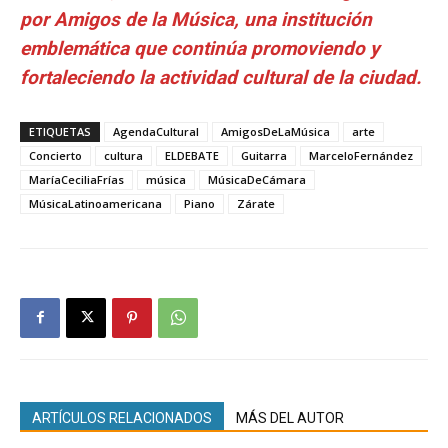
por Amigos de la Música, una institución
emblemática que continúa promoviendo y
fortaleciendo la actividad cultural de la ciudad.
ETIQUETAS
AgendaCultural
AmigosDeLaMúsica
arte
Concierto
cultura
ELDEBATE
Guitarra
MarceloFernández
MaríaCeciliaFrías
música
MúsicaDeCámara
MúsicaLatinoamericana
Piano
Zárate
ARTÍCULOS RELACIONADOS
MÁS DEL AUTOR