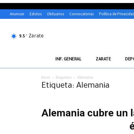
Anunciar
Edictos
Obituarios
Convocatorias
Política de Privacida
Zárate
C
9.5
INF. GENERAL
ZARATE
DEP
Inicio
Etiquetas
Alemania
Etiqueta: Alemania
Alemania cubre un la
é