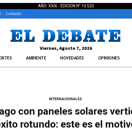
AÑO: XXIX - EDICION N°:10.520
d
Contacto
Viernes, Agosto 7, 2026
ORTES
AMBIENTE
NOVEDADES
OPINIONES
INTERNACIONALES
go con paneles solares verti
xito rotundo: este es el moti