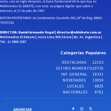
sería, casi un siglo después, la base fundacional de lo que hoy es
Multimedios EL DEBATE; con esta -su página digital- que subió a
Internet, el 27 de julio de 1997.
EDITOR-PROPIETARIO: Un Sentimiento Zarateño SRL | Nº de Reg. DNDA:
79707292
DIRECTOR: Daniel Armando Vogel |
director@eldebate.com.ar
Multimedios El Debate | Justa Lima 950 Zárate | Bs. As. Argentina |
Tel.: 11 3965 1567
Categorías Populares
DESTACADAS
22153
ÚLTIMO MOMENTO
20725
INF. GENERAL
19331
NOVEDADES
13059
LOCALES
9825
NACIONALES
9701
ANUNCIAR