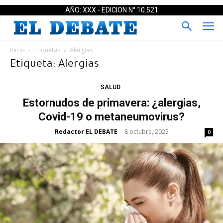
AÑO: XXX - EDICION N°:10.521
Inicio
Etiquetas
Alergias
Etiqueta: Alergias
SALUD
Estornudos de primavera: ¿alergias,
Covid-19 o metaneumovirus?
Redactor EL DEBATE
8 octubre, 2025
-
0