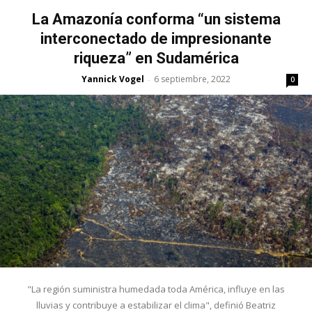
La Amazonía conforma “un sistema
interconectado de impresionante
riqueza” en Sudamérica
Yannick Vogel
6 septiembre, 2022
-
0
"La región suministra humedada toda América, influye en las
lluvias y contribuye a estabilizar el clima", definió Beatriz