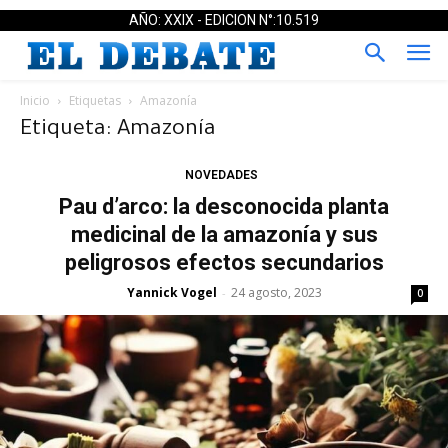
AÑO: XXIX - EDICION N°:10.519
Inicio
Etiquetas
Amazonía
Etiqueta: Amazonía
NOVEDADES
Pau d’arco: la desconocida planta
medicinal de la amazonía y sus
peligrosos efectos secundarios
Yannick Vogel
24 agosto, 2023
-
0