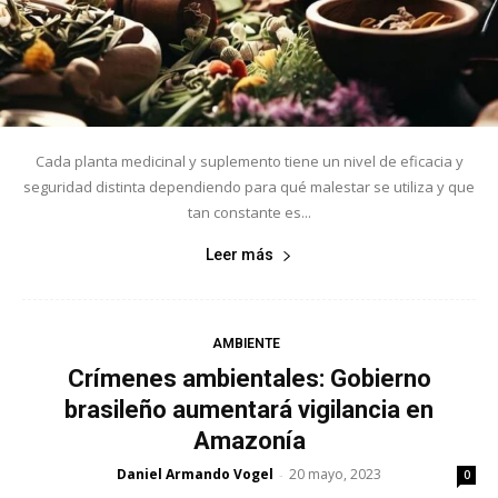
Cada planta medicinal y suplemento tiene un nivel de eficacia y
seguridad distinta dependiendo para qué malestar se utiliza y que
tan constante es...
Leer más
AMBIENTE
Crímenes ambientales: Gobierno
brasileño aumentará vigilancia en
Amazonía
Daniel Armando Vogel
20 mayo, 2023
-
0