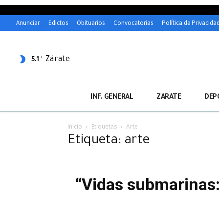
Anunciar
Edictos
Obituarios
Convocatorias
Política de Privacida
Zárate
C
5.1
INF. GENERAL
ZARATE
DEP
Inicio
Etiquetas
Arte
Etiqueta: arte
“Vidas submarinas: 