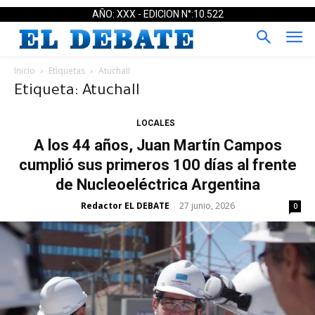
AÑO: XXX - EDICION N°:10.522
Inicio
Etiquetas
AtuchaII
Etiqueta: AtuchaII
LOCALES
A los 44 años, Juan Martín Campos
cumplió sus primeros 100 días al frente
de Nucleoeléctrica Argentina
Redactor EL DEBATE
27 junio, 2026
-
0