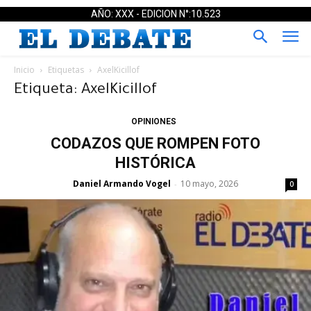
AÑO: XXX - EDICION N°:10.523
Inicio
Etiquetas
AxelKicillof
Etiqueta: AxelKicillof
OPINIONES
CODAZOS QUE ROMPEN FOTO
HISTÓRICA
Daniel Armando Vogel
10 mayo, 2026
-
0