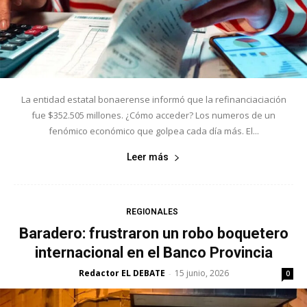
La entidad estatal bonaerense informó que la refinanciaciación
fue $352.505 millones. ¿Cómo acceder? Los numeros de un
fenómico económico que golpea cada día más. El...
Leer más
REGIONALES
Baradero: frustraron un robo boquetero
internacional en el Banco Provincia
Redactor EL DEBATE
15 junio, 2026
-
0