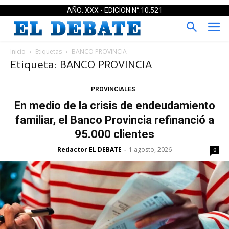
AÑO: XXX - EDICION N°:10.521
Inicio
Etiquetas
BANCO PROVINCIA
Etiqueta: BANCO PROVINCIA
PROVINCIALES
En medio de la crisis de endeudamiento
familiar, el Banco Provincia refinanció a
95.000 clientes
Redactor EL DEBATE
1 agosto, 2026
-
0