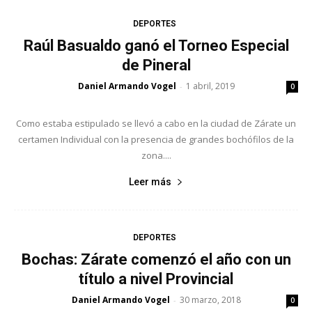
DEPORTES
Raúl Basualdo ganó el Torneo Especial
de Pineral
Daniel Armando Vogel
1 abril, 2019
-
0
Como estaba estipulado se llevó a cabo en la ciudad de Zárate un
certamen Individual con la presencia de grandes bochófilos de la
zona....
Leer más
DEPORTES
Bochas: Zárate comenzó el año con un
título a nivel Provincial
Daniel Armando Vogel
30 marzo, 2018
-
0