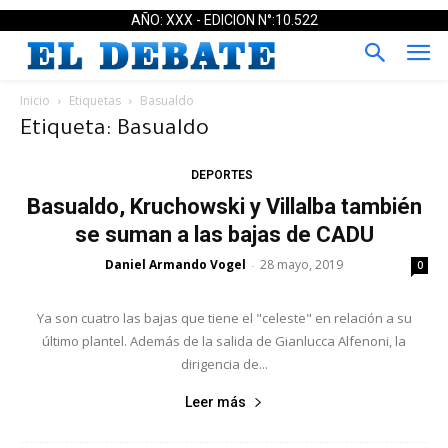
AÑO: XXX - EDICION N°:10.522
Inicio
Etiquetas
Basualdo
Etiqueta: Basualdo
DEPORTES
Basualdo, Kruchowski y Villalba también
se suman a las bajas de CADU
Daniel Armando Vogel
28 mayo, 2019
-
0
Ya son cuatro las bajas que tiene el "celeste" en relación a su
último plantel. Además de la salida de Gianlucca Alfenoni, la
dirigencia de...
Leer más