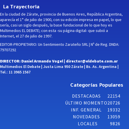
La Trayectoria
En la ciudad de Zárate, provincia de Buenos Aires, República Argentina,
aparecía el 1° de julio de 1900, con su edición impresa en papel, lo que
sería, casi un siglo después, la base fundacional de lo que hoy es
Multimedios EL DEBATE; con esta -su página digital- que subió a
Internet, el 27 de julio de 1997.
EDITOR-PROPIETARIO: Un Sentimiento Zarateño SRL | Nº de Reg. DNDA:
79707292
DIRECTOR: Daniel Armando Vogel |
director@eldebate.com.ar
Multimedios El Debate | Justa Lima 950 Zárate | Bs. As. Argentina |
Tel.: 11 3965 1567
Categorías Populares
DESTACADAS
22154
ÚLTIMO MOMENTO
20726
INF. GENERAL
19332
NOVEDADES
13059
LOCALES
9826