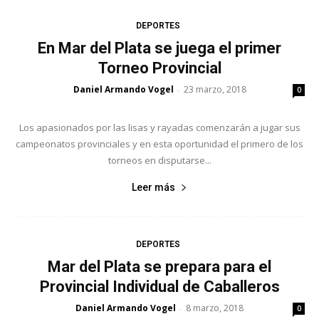
DEPORTES
En Mar del Plata se juega el primer
Torneo Provincial
Daniel Armando Vogel
23 marzo, 2018
-
0
Los apasionados por las lisas y rayadas comenzarán a jugar sus
campeonatos provinciales y en esta oportunidad el primero de los
torneos en disputarse...
Leer más
DEPORTES
Mar del Plata se prepara para el
Provincial Individual de Caballeros
Daniel Armando Vogel
8 marzo, 2018
-
0