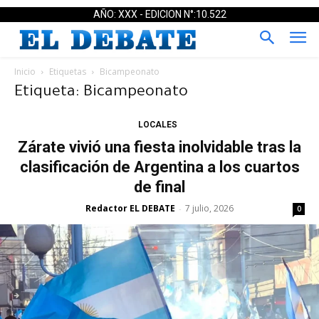
AÑO: XXX - EDICION N°:10.522
Inicio
Etiquetas
Bicampeonato
Etiqueta: Bicampeonato
LOCALES
Zárate vivió una fiesta inolvidable tras la
clasificación de Argentina a los cuartos
de final
Redactor EL DEBATE
7 julio, 2026
-
0