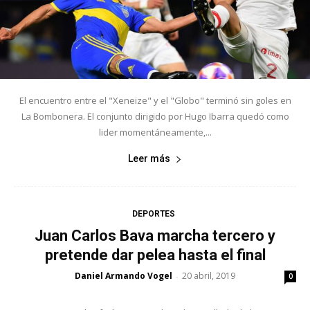
El encuentro entre el "Xeneize" y el "Globo" terminó sin goles en
La Bombonera. El conjunto dirigido por Hugo Ibarra quedó como
lider momentáneamente,...
Leer más
DEPORTES
Juan Carlos Bava marcha tercero y
pretende dar pelea hasta el final
Daniel Armando Vogel
20 abril, 2019
-
0