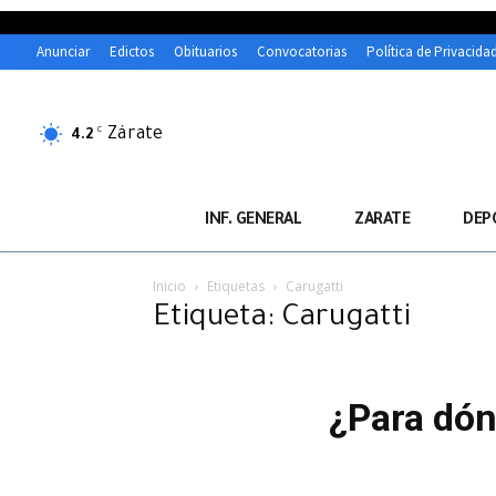
Anunciar
Edictos
Obituarios
Convocatorias
Política de Privacida
Zárate
C
4.2
INF. GENERAL
ZARATE
DEP
Inicio
Etiquetas
Carugatti
Etiqueta: Carugatti
¿Para dón