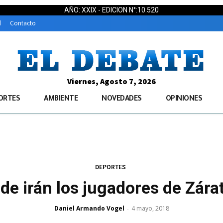
AÑO: XXIX - EDICION N°:10.520
d
Contacto
Viernes, Agosto 7, 2026
ORTES
AMBIENTE
NOVEDADES
OPINIONES
DEPORTES
de irán los jugadores de Zára
Daniel Armando Vogel
4 mayo, 2018
-