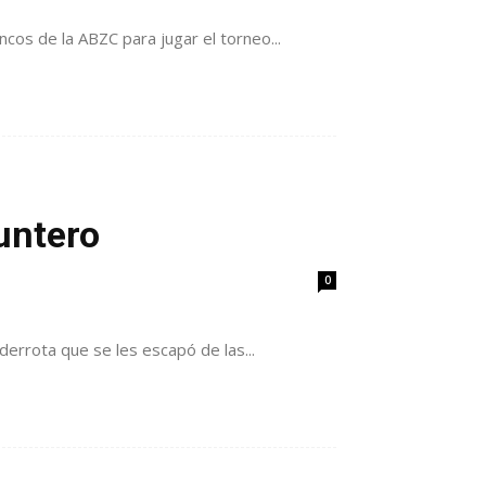
ncos de la ABZC para jugar el torneo...
puntero
0
a derrota que se les escapó de las...