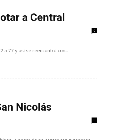
otar a Central
0
 a 77 y así se reencontró con...
San Nicolás
0