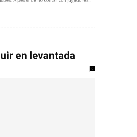
ubes. A pesar de no contar con jugadores...
uir en levantada
0