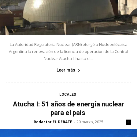
La Autoridad Regulatoria Nuclear (ARN) otorgó a Nucleoeléctrica
Argentina la renovación de la licencia de operación de la Central
Nuclear Atucha II hasta el...
Leer más
LOCALES
Atucha I: 51 años de energía nuclear
para el país
Redactor EL DEBATE
20 marzo, 2025
-
0