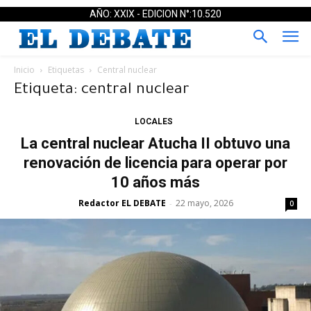
AÑO: XXIX - EDICION N°:10.520
Inicio
Etiquetas
Central nuclear
Etiqueta: central nuclear
LOCALES
La central nuclear Atucha II obtuvo una
renovación de licencia para operar por
10 años más
Redactor EL DEBATE
22 mayo, 2026
-
0