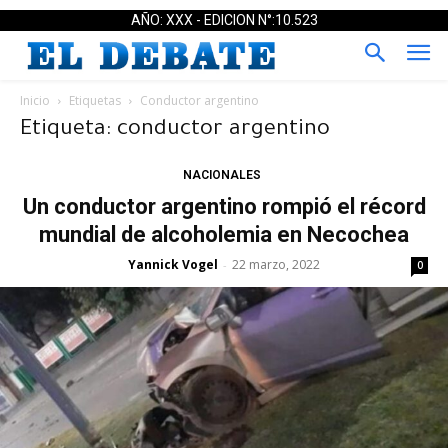
AÑO: XXX - EDICION N°:10.523
Inicio
Etiquetas
Conductor argentino
Etiqueta: conductor argentino
NACIONALES
Un conductor argentino rompió el récord
mundial de alcoholemia en Necochea
Yannick Vogel
22 marzo, 2022
-
0