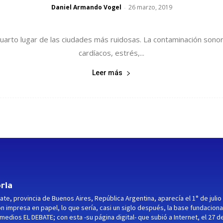
Daniel Armando Vogel
26 marzo, 2019
-
 cuarto lugar de las ciudades más ruidosas. La contaminación sono
cardíacos, estrés,...
Leer más
ria
ate, provincia de Buenos Aires, República Argentina, aparecía el 1° de julio
ón impresa en papel, lo que sería, casi un siglo después, la base fundaciona
medios EL DEBATE; con esta -su página digital- que subió a Internet, el 27 d