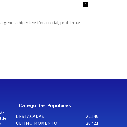
0
ra genera hipertensión arterial, problemas
Categorías Populares
 de
DESTACADAS
22149
l de
ÚLTIMO MOMENTO
20721
e