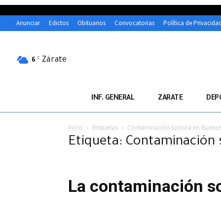
Anunciar
Edictos
Obituarios
Convocatorias
Política de Privacida
Zárate
C
6
INF. GENERAL
ZARATE
DEP
Inicio
Etiquetas
Contaminación sonora en Buenos
Etiqueta: Contaminación 
La contaminación so