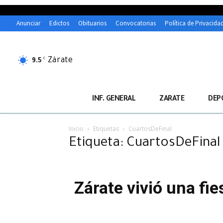
Anunciar
Edictos
Obituarios
Convocatorias
Política de Privacida
Zárate
C
9.5
INF. GENERAL
ZARATE
DEP
Inicio
Etiquetas
CuartosDeFinal
Etiqueta: CuartosDeFinal
Zárate vivió una fie