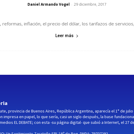
Daniel Armando Vogel
29 diciembre, 2017
-
eformas, inflación, el precio del dólar, los tarifazos de servicios
Leer más
ria
ate, provincia de Buenos Aires, República Argentina, aparecía el 1° de julio
ón impresa en papel, lo que sería, casi un siglo después, la base fundaciona
medios EL DEBATE; con esta -su página digital- que subió a Internet, el 27 d
O: Un Sentimiento Zarateño SRL | Nº de Reg. DNDA: 79707292