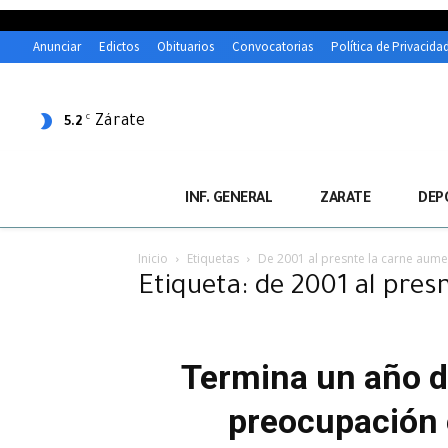
Anunciar
Edictos
Obituarios
Convocatorias
Política de Privacida
Zárate
C
5.2
INF. GENERAL
ZARATE
DEP
Inicio
Etiquetas
De 2001 al presnte la carne aume
Etiqueta: de 2001 al pres
Termina un año de
preocupación 