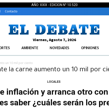
AÑO: XXIX - EDICION N°:10.520
d
Contacto
Viernes, Agosto 7, 2026
ORTES
AMBIENTE
NOVEDADES
OPINIONES
nto un 10 mil por ciento
nte la carne aumento un 10 mil por c
LOCALES
 inflación y arranca otro con
es saber ¿cuáles serán los pr