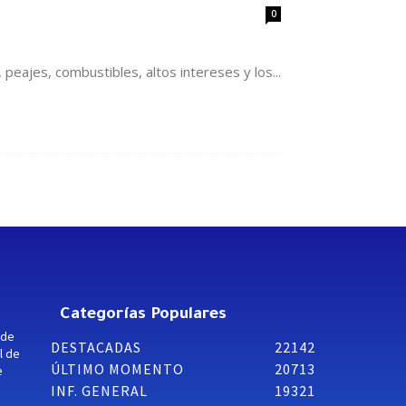
0
, peajes, combustibles, altos intereses y los...
Categorías Populares
 de
DESTACADAS
22142
l de
ÚLTIMO MOMENTO
20713
e
INF. GENERAL
19321