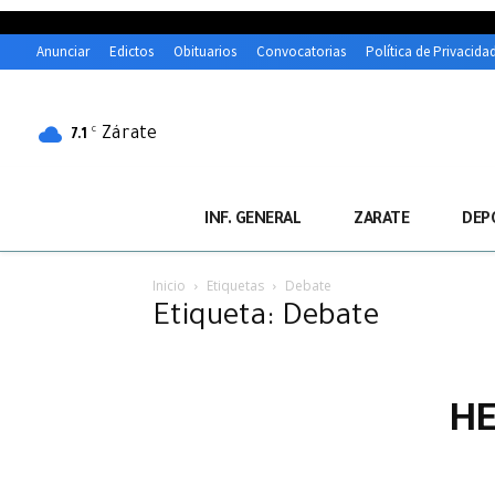
Anunciar
Edictos
Obituarios
Convocatorias
Política de Privacida
Zárate
C
7.1
INF. GENERAL
ZARATE
DEP
Inicio
Etiquetas
Debate
Etiqueta: Debate
HE