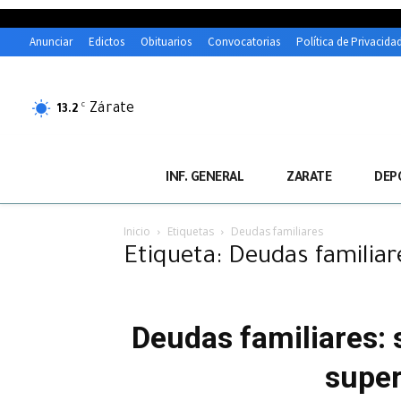
Anunciar
Edictos
Obituarios
Convocatorias
Política de Privacida
Zárate
C
13.2
INF. GENERAL
ZARATE
DEP
Inicio
Etiquetas
Deudas familiares
Etiqueta: Deudas familiar
Deudas familiares: 
super