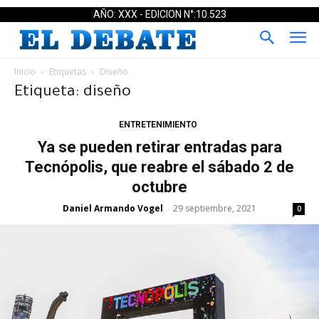
AÑO: XXX - EDICION N°:10.523
Inicio
Etiquetas
Diseño
Etiqueta: diseño
ENTRETENIMIENTO
Ya se pueden retirar entradas para
Tecnópolis, que reabre el sábado 2 de
octubre
Daniel Armando Vogel
29 septiembre, 2021
-
0