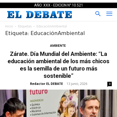
AÑO: XXX - EDICION N°:10.521
Inicio
Etiquetas
EducaciónAmbiental
Etiqueta: EducaciónAmbiental
AMBIENTE
Zárate. Día Mundial del Ambiente: “La
educación ambiental de los más chicos
es la semilla de un futuro más
sostenible”
Redactor EL DEBATE
13 junio, 2026
-
0