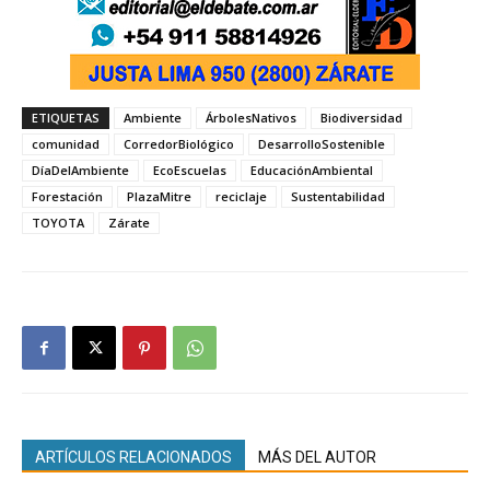
ETIQUETAS
Ambiente
ÁrbolesNativos
Biodiversidad
comunidad
CorredorBiológico
DesarrolloSostenible
DíaDelAmbiente
EcoEscuelas
EducaciónAmbiental
Forestación
PlazaMitre
reciclaje
Sustentabilidad
TOYOTA
Zárate
ARTÍCULOS RELACIONADOS
MÁS DEL AUTOR