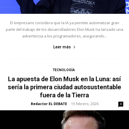
El empresario considera que la IA ya permite automatizar gran
parte del trabajo de los desarrolladores Elon Musk ha lanzado una
advertencia a los programadores, asegurando...
Leer más
TECNOLOGÍA
La apuesta de Elon Musk en la Luna: así
sería la primera ciudad autosustentable
fuera de la Tierra
Redactor EL DEBATE
15 febrero, 2026
-
0