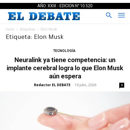
AÑO: XXIX - EDICION N°:10.520
Inicio
Etiquetas
Elon Musk
Etiqueta: Elon Musk
TECNOLOGÍA
Neuralink ya tiene competencia: un
implante cerebral logra lo que Elon Musk
aún espera
Redactor EL DEBATE
19 julio, 2026
-
0