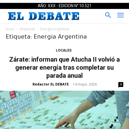
AÑO: XXX - EDICION N°:10.521
Inicio
Etiquetas
Energía Argentina
Etiqueta: Energía Argentina
LOCALES
Zárate: informan que Atucha II volvió a
generar energía tras completar su
parada anual
Redactor EL DEBATE
14 mayo, 2026
-
0