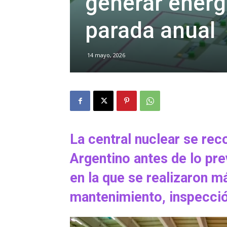
generar energ
parada anual
14 mayo, 2026
La central nuclear se rec
Argentino antes de lo pre
en la que se realizaron m
mantenimiento, inspecció