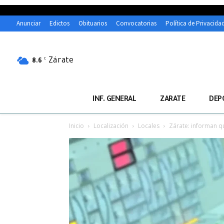
Anunciar
Edictos
Obituarios
Convocatorias
Política de Privacida
Zárate
C
8.6
INF. GENERAL
ZARATE
DEP
Inicio
Localización
Locales
Zárate: informan qu