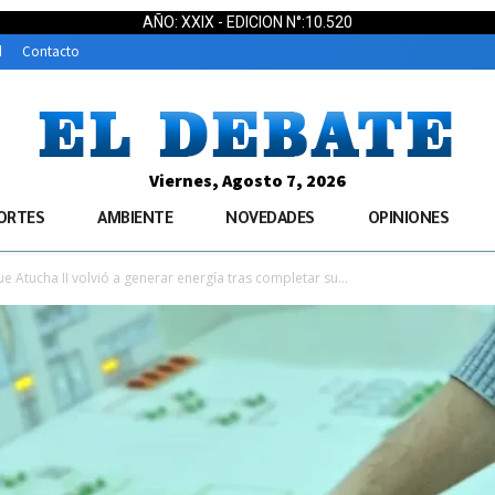
AÑO: XXIX - EDICION N°:10.520
d
Contacto
Viernes, Agosto 7, 2026
ORTES
AMBIENTE
NOVEDADES
OPINIONES
e Atucha II volvió a generar energía tras completar su...