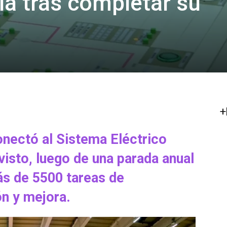
ía tras completar su
+
onectó al Sistema Eléctrico
visto, luego de una parada anual
ás de 5500 tareas de
n y mejora.