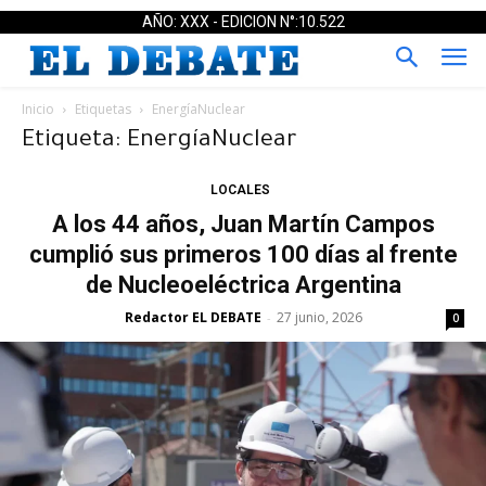
AÑO: XXX - EDICION N°:10.522
Inicio
Etiquetas
EnergíaNuclear
Etiqueta: EnergíaNuclear
LOCALES
A los 44 años, Juan Martín Campos
cumplió sus primeros 100 días al frente
de Nucleoeléctrica Argentina
Redactor EL DEBATE
27 junio, 2026
-
0