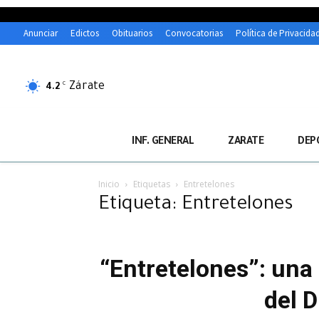
Anunciar
Edictos
Obituarios
Convocatorias
Política de Privacida
Zárate
C
4.2
INF. GENERAL
ZARATE
DEP
Inicio
Etiquetas
Entretelones
Etiqueta: Entretelones
“Entretelones”: una 
del D