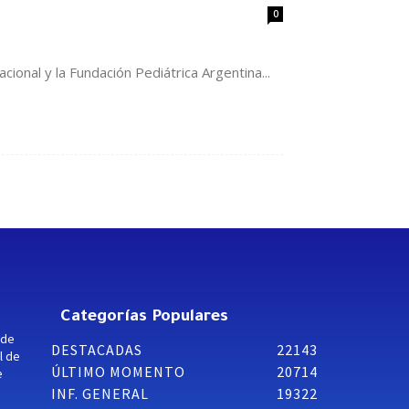
0
cional y la Fundación Pediátrica Argentina...
Categorías Populares
 de
DESTACADAS
22143
l de
ÚLTIMO MOMENTO
20714
e
INF. GENERAL
19322