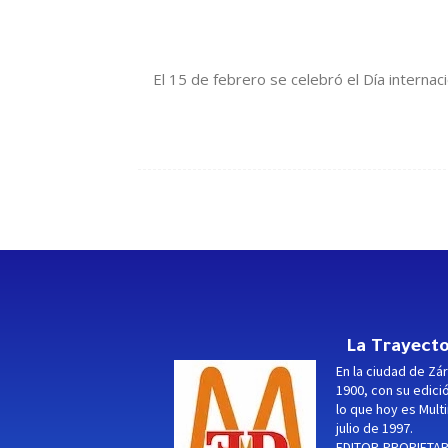
El 15 de febrero se celebró el Día internaci
La Trayecto
En la ciudad de Zár
1900, con su edici
lo que hoy es Multi
julio de 1997.
EDITOR-PROPIETARI