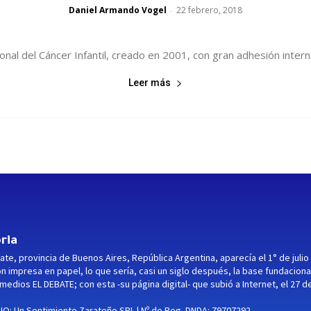
Daniel Armando Vogel
22 febrero, 2018
-
onal del Cáncer Infantil, creado en 2001, con gran adhesión interna
Leer más
ria
ate, provincia de Buenos Aires, República Argentina, aparecía el 1° de julio
ón impresa en papel, lo que sería, casi un siglo después, la base fundaciona
medios EL DEBATE; con esta -su página digital- que subió a Internet, el 27 d
O: Un Sentimiento Zarateño SRL | Nº de Reg. DNDA: 79707292