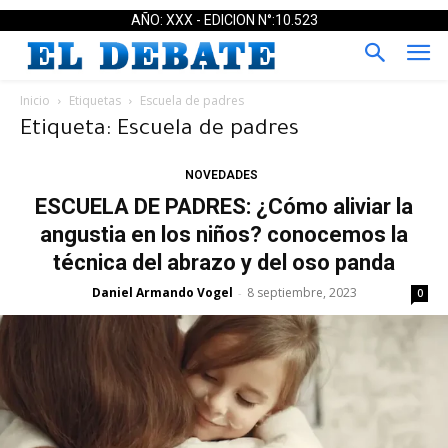
AÑO: XXX - EDICION N°:10.523
Inicio
Etiquetas
Escuela de padres
Etiqueta: Escuela de padres
NOVEDADES
ESCUELA DE PADRES: ¿Cómo aliviar la
angustia en los niños? conocemos la
técnica del abrazo y del oso panda
Daniel Armando Vogel
8 septiembre, 2023
-
0