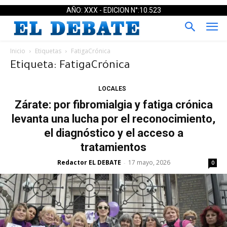
AÑO: XXX - EDICION N°:10.523
Inicio
Etiquetas
FatigaCrónica
Etiqueta: FatigaCrónica
LOCALES
Zárate: por fibromialgia y fatiga crónica
levanta una lucha por el reconocimiento,
el diagnóstico y el acceso a
tratamientos
Redactor EL DEBATE
17 mayo, 2026
-
0